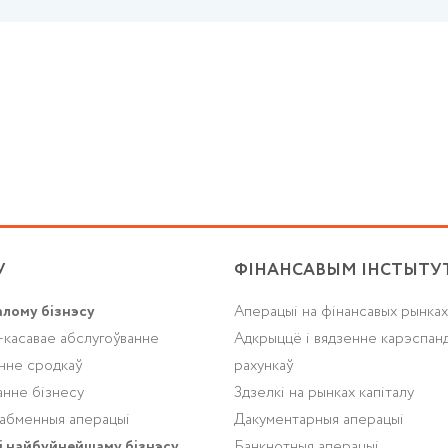
У
ФІНАНСАВЫМ ІНСТЫТУ
алому бізнэсу
Аперацыі на фінансавых рынках
-касавае абслугоўванне
Адкрыццё і вядзенне карэспан
нне сродкаў
рахункаў
анне бізнесу
Здзелкі на рынках капіталу
абменныя аперацыі
Дакументарныя аперацыі
і найбуйнейшаму бізнэсу
Банкнотныя аперацыі