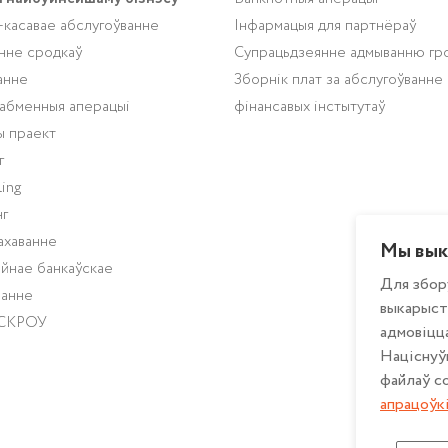
-касавае абслугоўванне
Інфармацыя для партнёраў
нне сродкаў
Супрацьдзеянне адмыванню гр
анне
Зборнік плат за абслугоўванне
абменныя аперацыі
фінансавых інстытутаў
ы праект
г
ing
г
ахаванне
Мы вык
йнае банкаўскае
Для збор
ванне
выкарыст
ЭСКРОУ
адмовіцца
Націснуў
файлаў co
апрацоўк