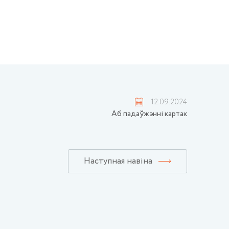
12.09.2024
Аб падаўжэнні картак
Наступная навіна