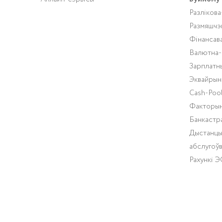
Разлікова
Размяшчэ
Фінансав
Валютна-
Зарплатн
Эквайрын
Cash-Pool
Факторын
Банкастр
Дыстанцы
абслугоў
Рахункі 