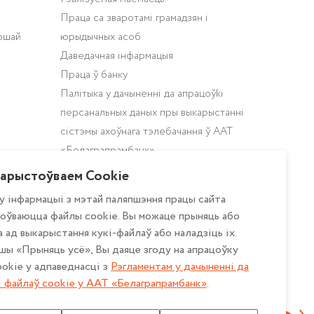
Праца са зваротамі грамадзян і
ошай
юрыдычных асоб
Даведачная інфармацыя
Праца ў банку
Палітыка у дачыненнi да апрацоўki
персанальных даных пры выкарыстаннi
сiстэмы ахоўнага тэлебачання ў ААТ
«Белаграпрамбанк»
Палітыка ААТ «Белаграпрамбанк» у
арыстоўваем Cookie
дачыненні да апрацоўкі персанальных
у інфармацыі з мэтай паляпшэння працы сайта
даных
оўваюцца файлы cookie. Вы можаце прыняць або
Апісанне і налада файлаў cookie
 ад выкарыстання кукі-файлаў або наладзіць іх.
Рэгламент у дачыненні да апрацоўкі
шы «Прыняць усё», Вы даяце згоду на апрацоўку
файлаў cookie ў ААТ «Белаграпрамбанк»
okie у адпаведнасці з
Рэгламентам у дачыненнi да
і файлаў cookie у ААТ «Белаграпрамбанк»
Палiтыка прыватнасцi для мабільных
.
дадаткаў ААТ «Белаграпрамбанк»