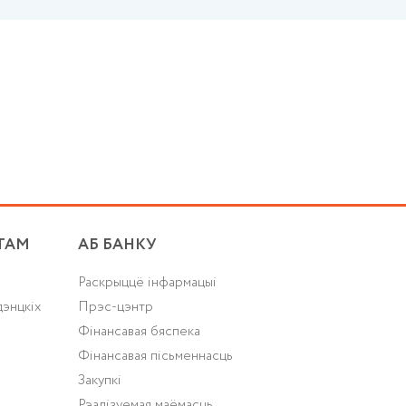
ТАМ
АБ БАНКУ
Раскрыццё інфармацыі
дэнцкіх
Прэс-цэнтр
Фінансавая бяспека
Фінансавая пісьменнасць
Закупкі
Рэалізуемая маёмасць