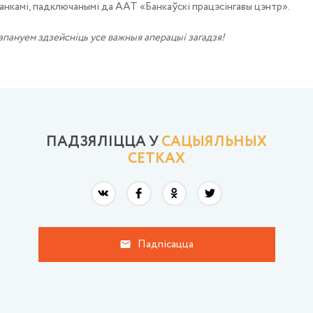
анкамі, падключанымі да ААТ «Банкаўскі працэсінгавы цэнтр».
рапануем здзейсніць усе важныя аперацыі загадзя!
ПАДЗЯЛIЦЦА У
САЦЫЯЛЬНЫХ
СЕТКАХ
Падпісацца