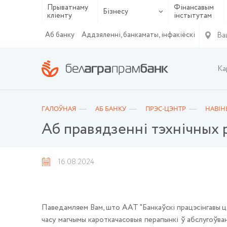
Прыватнаму
Фінансавым
Бізнесу
кліенту
інстытутам
Ва
Аб банку
Аддзяленні, банкаматы, інфакіёскі
Ка
ГАЛОЎНАЯ
АБ БАНКУ
ПРЭС-ЦЭНТР
НАВІН
Аб правядзенні тэхнічных р
16.08.2024
Паведамляем Вам, што ААТ "Банкаўскі працэсінгавы 
часу магчымы кароткачасовыя перапынкі ў абслугоўван