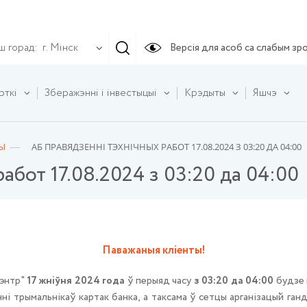
ш горад:
Версія для асоб са слабым зр
г. Мінск
рткі
Зберажэнні і інвестыцыі
Крэдыты
Яшчэ
Ы
АБ ПРАВЯДЗЕННІ ТЭХНІЧНЫХ РАБОТ 17.08.2024 З 03:20 ДА 04:00
абот 17.08.2024 з 03:20 да 04:00
Паважаныя кліенты!
цэнтр"
17 жніўня 2024 года
ў перыяд часу
з 03:20 да 04:00
будзе 
ні трымальнікаў картак банка, а таксама ў сетцы арганізацый ган