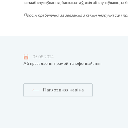
самаабслугоўвання, банкаматаў, якія абслугоўваюцца б
Просім прабачэння за звязаныя з гэтым нязручнасці і п
05.08.2024
Аб правядзенні прамой тэлефоннай лініі
Папярэдняя навіна