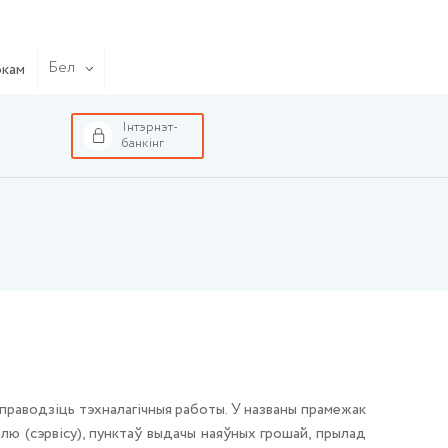
Бел
окам
Інтэрнэт-
банкінг
праводзіць тэхналагічныя работы. У названы прамежак
длю (сэрвісу), пунктаў выдачы наяўных грошай, прылад