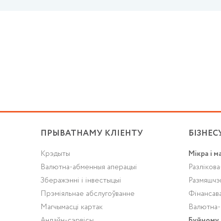
ПРЫВАТНАМУ КЛІЕНТУ
БІЗНЕС
Крэдыты
Мікра і м
Валютна-абменныя аперацыі
Разлікова
Зберажэнні і інвестыцыі
Размяшчэ
Прэміяльнае абслугоўванне
Фінансав
Магчымасці картак
Валютна-
Анлайн-сэрвісы
Буйному 