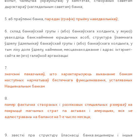
вопыт, чалецтва (кіраўніцтва) у камітэтах, створаных саветам
дырэктараў (наглядальным саветам) банка;
5. аб праўленні банка,
парадак (графік) прыёму наведвальнікаў
;
6. склад банкаўскай групы і (або) банкаўскага холдынга, у якую(і)
уваходзіць банк:найменне юрыдычных асоб, структура ўзаемнага
ўдзелу ўдзельнікаў банкаўскай групы і (або) банкаўскага холдынга, у
тым ліку доля ўдзелу, найменне, месцазнаходжанне і адрас інтэрнет-
сайта яе (яго) галаўной арганізацыі
7.
значэнні паказчыкаў, што характарызуюць выкананне банкам
наступных нарматываў бяспечнага функцыянавання, усталяваных
Нацыянальным банкам
8.
памер фактычна створаных і разліковых спецыяльных рэзерваў на
пакрыццё магчымых страт па актывах і аперацыях, якія не
адлюстраваны на балансе на 1-е чысло месяца;
9. звесткі пра структуру ўласнасці банка:акцыянеры і іншыя