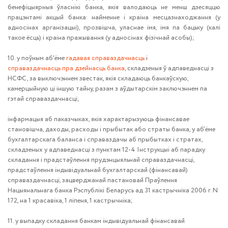
бенефіцыярныя ўласнікі банка, якія валодаюць не менш дзесяццю
працэнтамі акцый банка: найменне і краіна месцазнаходжання (у
адносінах арганізацыі), прозвішча, уласнае імя, імя па бацьку (калі
такое ёсць) і краіна пражывання (у адносінах фізічнай асобы);
10. у поўным аб'ёме
гадавая справаздачнасць
і
справаздачнасць пра дзейнасць банка
, складзеныя ў адпаведнасці з
НСФС, за выключэннем звестак, якія складаюць банкаўскую,
камерцыйную ці іншую тайну, разам з аўдытарскім заключэннем па
гэтай справаздачнасці;
інфармацыя аб паказчыках, якія характарызуюць фінансавае
становішча, даходы, расходы і прыбытак або страты банка, у аб’ёме
бухгалтарскага баланса і справаздачы аб прыбытках і стратах,
складзеных у адпаведнасці з пунктам 12-4 Інструкцыі аб парадку
складання і прадстаўлення прудэнцыяльнай справаздачнасці,
прадстаўлення індывідуальнай бухгалтарскай (фінансавай)
справаздачнасці, зацверджанай пастановай Праўлення
Нацыянальнага банка Рэспублікі Беларусь ад 31 кастрычніка 2006 г. N
172, на 1 красавіка, 1 ліпеня, 1 кастрычніка;
11. у выпадку складання банкам індывідуальнай фінансавай