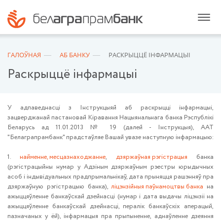
ГАЛОЎНАЯ
АБ БАНКУ
РАСКРЫЦЦЁ ІНФАРМАЦЫІ
Раскрыццё інфармацыі
У адпаведнасці з Інструкцыяй аб раскрыцці інфармацыі,
зацверджанай пастановай Кіравання Нацыянальнага банка Рэспублікі
Беларусь ад 11.01.2013 № 19 (далей - Інструкцыя), ААТ
"Белаграпрамбанк" прадстаўляе Вашай увазе наступную інфармацыю:
1.
найменне, месцазнаходжанне
,
дзяржаўная рэгістрацыя
банка
(рэгістрацыйны нумар у Адзіным дзяржаўным рэестры юрыдычных
асоб і індывідуальных прадпрымальнікаў, дата прыняцця рашэнняў пра
дзяржаўную рэгістрацыю банка),
ліцэнзійныя паўнамоцтвы банка
на
ажыццяўленне банкаўскай дзейнасці (нумар і дата выдачы ліцэнзіі на
ажыццяўленне банкаўскай дзейнасці, пералік банкаўскіх аперацый,
пазначаных у ёй), інфармацыя пра прыпыненне, аднаўленне дзеяння