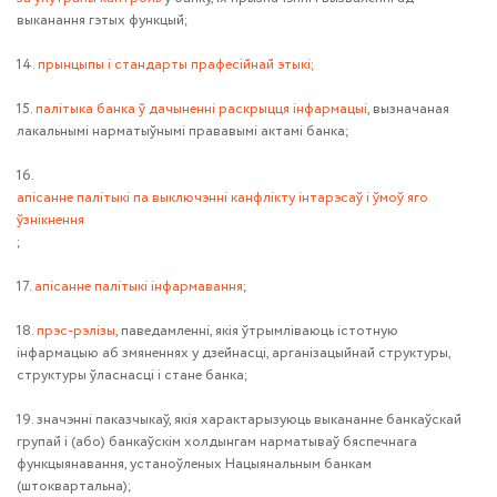
выканання гэтых функцый;
14.
прынцыпы і стандарты прафесійнай этыкі;
15.
палітыка банка ў дачыненні раскрыцця інфармацыі
, вызначаная
лакальнымі нарматыўнымі прававымі актамі банка;
16.
апісанне палітыкі па выключэнні канфлікту інтарэсаў і ўмоў яго
ўзнікнення
;
17.
апісанне палітыкі інфармавання
;
18.
прэс-рэлізы
, паведамленні, якія ўтрымліваюць істотную
інфармацыю аб змяненнях у дзейнасці, арганізацыйнай структуры,
структуры ўласнасці і стане банка;
19. значэнні паказчыкаў, якія характарызуюць выкананне банкаўскай
групай і (або) банкаўскім холдынгам нарматываў бяспечнага
функцыянавання, устаноўленых Нацыянальным банкам
(штоквартальна);