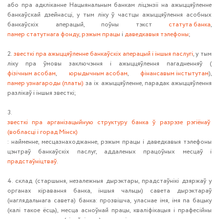
або пра адкліканне Нацыянальным банкам ліцэнзіі на ажыццяўленне
банкаўскай дзейнасці, у тым ліку ў частцы ажыццяўлення асобных
банкаўскіх аперацый, поўны тэкст
статута банка
,
памер статутнага фонду
,
рэжым працы
і
даведкавыя тэлефоны
;
2.
звесткі пра ажыццяўленне банкаўскіх аперацый і іншыя паслугі
, у тым
ліку пра ўмовы заключэння і ажыццяўлення пагадненняў (
фізічным асобам
,
юрыдычным асобам
,
фінансавым інстытутам
),
памер узнагароды (платы)
за іх ажыццяўленне, парадак ажыццяўлення
разлікаў і іншыя звесткі;
3.
звесткі пра арганізацыйную структуру банка ў разрэзе рэгіёнаў
(вобласці і горад Мінск)
: найменне, месцазнаходжанне, рэжым працы і даведкавыя тэлефоны
цэнтраў банкаўскіх паслуг, аддаленых працоўных месцаў і
прадстаўніцтваў
.
4. склад (старшыня, незалежныя дырэктары, прадстаўнікі дзяржаў у
органах кіравання банка, іншыя чальцы) савета дырэктараў
(наглядальнага савета) банка: прозвішча, уласнае імя, імя па бацьку
(калі такое ёсць), месца асноўнай працы, кваліфікацыя і прафесійны