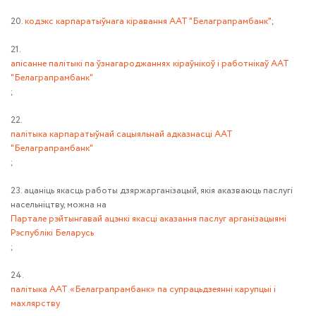
20.
кодэкс карпаратыўнага кіравання ААТ "Белаграпрамбанк"
;
21.
апісанне палітыкі па ўзнагароджаннях кіраўнікоў і работнікаў ААТ
"Белаграпрамбанк"
;
22.
палітыка карпаратыўнай сацыяльнай адказнасці ААТ
"Белаграпрамбанк"
;
23. ацаніць якасць работы дзяржарганізацый, якія аказваюць паслугі
насельніцтву, можна на
Партале рэйтынгавай ацэнкі якасці аказання паслуг арганізацыямі
Рэспублікі Беларусь
;
24.
палітыка ААТ «Белаграпрамбанк» па супрацьдзеяннi карупцыi i
махлярству