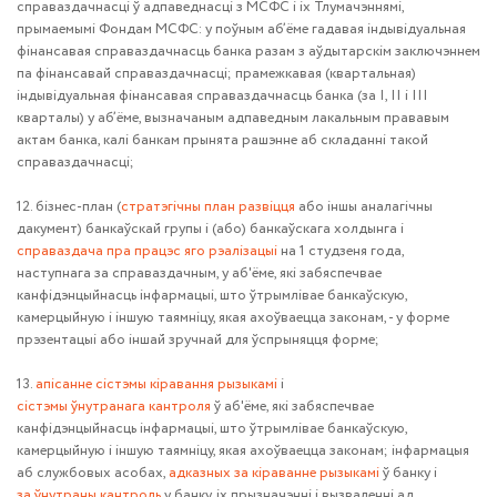
справаздачнасці ў адпаведнасці з МСФС і іх Тлумачэннямі,
прымаемымі Фондам МСФС: у поўным аб’ёме гадавая індывідуальная
фінансавая справаздачнасць банка разам з аўдытарскім заключэннем
па фінансавай справаздачнасці; прамежкавая (квартальная)
індывідуальная фінансавая справаздачнасць банка (за I, II і III
кварталы) у аб’ёме, вызначаным адпаведным лакальным прававым
актам банка, калі банкам прынята рашэнне аб складанні такой
справаздачнасці;
12. бізнес-план (
стратэгічны план развіцця
або іншы аналагічны
дакумент) банкаўскай групы і (або) банкаўскага холдынга і
справаздача пра працэс яго рэалізацыі
на 1 студзеня года,
наступнага за справаздачным, у аб'ёме, які забяспечвае
канфідэнцыйнасць інфармацыі, што ўтрымлівае банкаўскую,
камерцыйную і іншую таямніцу, якая ахоўваецца законам, - у форме
прэзентацыі або іншай зручнай для ўспрыняцця форме;
13.
апісанне сістэмы кіравання рызыкамі
і
сістэмы ўнутранага кантроля
ў аб'ёме, які забяспечвае
канфідэнцыйнасць інфармацыі, што ўтрымлівае банкаўскую,
камерцыйную і іншую таямніцу, якая ахоўваецца законам; інфармацыя
аб службовых асобах,
адказных за кіраванне рызыкамі
ў банку і
за ўнутраны кантроль
у банку, іх прызначэнні і вызваленні ад