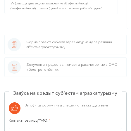
з'яўляецца адпаведнае заключэнне аб эфектыўнасці
(неэфектыўнасці) праекта (далей – заключэнне рабочай групы).
Форма праекта суб'екта аграэкатурызму па развіцці
аб'екта аграэкатурызму.
Документы, предоставляемые на рассмотрение в ОАО
«Белагропомбанк».
Заяўка на крэдыт суб'ектам аграэкатурызму
Запоўніце форму і наш спецыяліст звяжацца з вамі
Контактное лицо/ФИО:
*