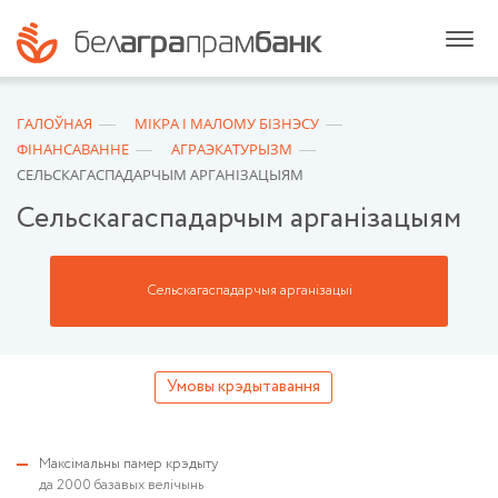
ГАЛОЎНАЯ
МIКРА I МАЛОМУ БIЗНЭСУ
ФІНАНСАВАННЕ
АГРАЭКАТУРЫЗМ
СЕЛЬСКАГАСПАДАРЧЫМ АРГАНІЗАЦЫЯМ
Сельскагаспадарчым арганізацыям
Сельскагаспадарчыя арганізацыі
Умовы крэдытавання
Максімальны памер крэдыту
да 2000 базавых велічынь