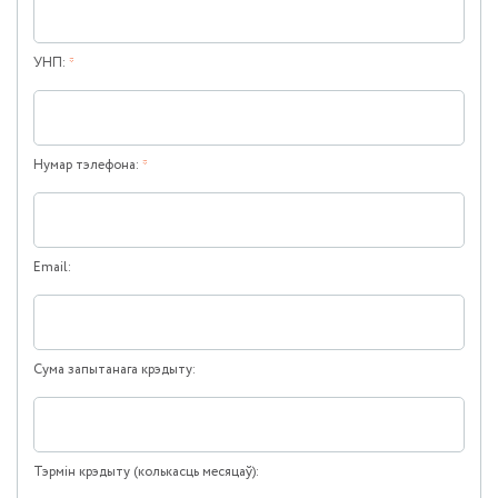
УНП:
*
Нумар тэлефона:
*
Email:
Сума запытанага крэдыту:
Тэрмін крэдыту (колькасць месяцаў):