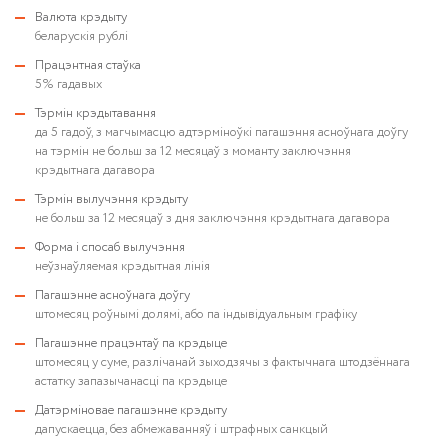
Валюта крэдыту
беларускія рублі
Працэнтная стаўка
5% гадавых
Тэрмін крэдытавання
да 5 гадоў, з магчымасцю адтэрміноўкі пагашэння асноўнага доўгу
на тэрмін не больш за 12 месяцаў з моманту заключэння
крэдытнага дагавора
Тэрмін вылучэння крэдыту
не больш за 12 месяцаў з дня заключэння крэдытнага дагавора
Форма і спосаб вылучэння
неўзнаўляемая крэдытная лінія
Пагашэнне асноўнага доўгу
штомесяц роўнымі долямі, або па індывідуальным графіку
Пагашэнне працэнтаў па крэдыце
штомесяц у суме, разлічанай зыходзячы з фактычнага штодзённага
астатку запазычанасці па крэдыце
Датэрміновае пагашэнне крэдыту
дапускаецца, без абмежаванняў і штрафных санкцый