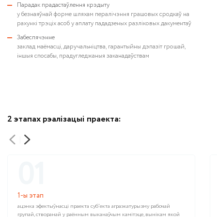
Парадак прадастаўлення крэдыту
у безнаяўнай форме шляхам пералічэння грашовых сродкаў на
рахункі трэціх асоб у аплату пададзеных разліковых дакументаў
Забеспячэнне
заклад маёмасці, даручальніцтва, гарантыйны дэпазіт грошай,
іншыя спосабы, прадугледжаныя заканадаўствам
2 этапах рэалізацыi праекта:
01
1-ы этап
ацэнка эфектыўнасці праекта суб'екта аграэкатурызму рабочай
групай, створанай у раённым выканаўчым камітэце, вынікам якой