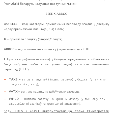
Рэспублікі Беларусь, кадуюцца наступным чынам:
ЕЕЕЕ Х АВВСС
дзе
ЕЕЕЕ
– код катэгорыі прызначэння пераводу згодна Даведніку
кодаў прызначэння плацяжу (ISO) Е004;
Х
–
прыкмета плацяжу (зварот/плацеж);
АВВСС
– код прызначэння плацяжу ў адпаведнасці з КПП .
1.
Пры ажыццяўленні плацяжоў у бюджэт юрыдычнымі асобамі можа
быць выбраны любы з наступных кодаў катэгорыі назначэння
пераводу (ЕЕЕЕ ):
TAXS
–
выплата падаткаў і іншых плацяжоў у бюджэт (у тым ліку
плацяжы з бюджэту);
VATX –
выплата падатку на дабаўленую вартасць;
WHLD –
выплата падатку на крыніцы даходу (у тым ліку пры
ажыццяўленні разлікаў па крыніцах фінансавання).
Коды TREA і GOVT выкарыстоўваюцца толькі Міністэрствам