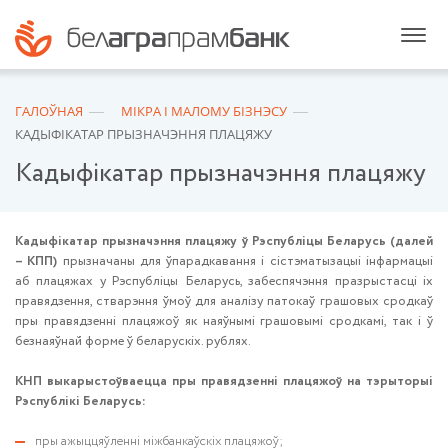
ГАЛОЎНАЯ
МIКРА I МАЛОМУ БIЗНЭСУ
КАДЫФІКАТАР ПРЫЗНАЧЭННЯ ПЛАЦЯЖУ
Кадыфікатар прызначэння плацяжу
Кадыфікатар прызначэння плацяжу ў Рэспубліцы Беларусь (далей
– КПП)
прызначаны для ўпарадкавання і сістэматызацыі інфармацыі
аб плацяжах у Рэспубліцы Беларусь, забеспячэння празрыстасці іх
правядзення, стварэння ўмоў для аналізу патокаў грашовых сродкаў
пры правядзенні плацяжоў як наяўнымі грашовымі сродкамі, так і ў
безнаяўнай форме ў беларускіх. рублях.
КНП выкарыстоўваецца пры правядзенні плацяжоў на тэрыторыі
Рэспублікі Беларусь:
пры ажыццяўленні міжбанкаўскіх плацяжоў;