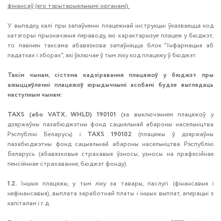
фінансаў (яго тэрытарыяльнымі органамі).
У выпадку, калі пры запаўненні плацежнай інструкцыі ўказваецца код
катэгорыі прызначэння пераводу, які характарызуе плацеж у бюджэт,
то павінен таксама абавязкова запаўняцца блок "Інфармацыя аб
падатках і зборах", які ўключае ў тым ліку код плацяжу ў бюджэт.
Такім чынам, сістэма кадзіравання плацяжоў у бюджэт пры
ажыццяўленні плацяжоў юрыдычнымі асобамі будзе выглядаць
наступным чынам:
TAXS (або VATX, WHLD) 190101
(за выключэннем плацяжоў у
дзяржаўны пазабюджэтны фонд сацыяльнай абароны насельніцтва
Рэспублікі Беларусь) і
TAXS 190102
(плацяжы ў дзяржаўны
пазабюджэтны фонд сацыяльнай абароны насельніцтва Рэспублікі
Беларусь (абавязковыя страхавыя ўзносы, узносы на прафесійнае
пенсіённае страхаванне, бюджэт фонду).
1.2.
Іншыя плацяжы, у тым ліку за тавары, паслугі (фінансавыя і
нефінансавыя), выплата заработнай платы і іншых выплат, аперацыі з
капіталам і г.д.