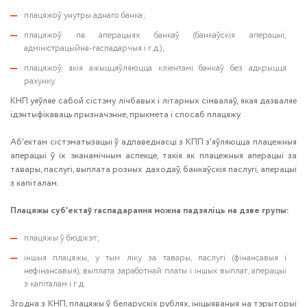
плацяжоў унутры аднаго банка;
плацяжоў па аперацыях банкаў (банкаўскія аперацыі,
адміністрацыйна-гаспадарчыя і г.д.);
плацяжоў, якія ажыццяўляюцца кліентамі банкаў без адкрыцця
рахунку.
КНП уяўляе сабой сістэму лічбавых і літарных сімвалаў, якая дазваляе
ідэнтыфікаваць прызначэнне, прыкмета і спосаб плацяжу.
Аб'ектам сістэматызацыі ў адпаведнасці з КПП з'яўляюцца плацежныя
аперацыі ў іх эканамічным аспекце, такія як плацежныя аперацыі за
тавары, паслугі, выплата розных даходаў, банкаўскія паслугі, аперацыі
з капіталам.
Плацяжы суб'ектаў гаспадарання можна падзяліць на дзве групы:
плацяжы ў бюджэт;
іншыя плацяжы, у тым ліку за тавары, паслугі (фінансавыя і
нефінансавыя), выплата заработнай платы і іншых выплат, аперацыі
з капіталам і г.д.
Згодна з КНП, плацяжы ў беларускіх рублях, ініцыяваныя на тэрыторыі