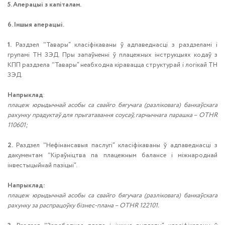
5. Аперацыі з капіталам.
6. Іншыя аперацыі.
1.
Раздзел ˮТавары“ класіфікаваны ў адпаведнасці з раздзеламі і
групамі ТН ЗЭД. Пры запаўненні ў плацежных інструкцыях кодаў з
КПП раздзела ˮТавары“ неабходна кіравацца структурай і логікай ТН
ЗЭД.
Напрыклад
:
плацеж юрыдычнай асобы са свайго бягучага (разліковага) банкаўскага
рахунку прадуктаў для прыгатавання соусаў, гарчычнага парашка – OTHR
110601;
2.
Раздзел ˮНефінансавыя паслугі“ класіфікаваны ў адпаведнасці з
дакументам ˮКіраўніцтва па плацежным балансе і міжнароднай
інвестыцыйнай пазіцыі“.
Напрыклад:
плацеж юрыдычнай асобы са свайго бягучага (разліковага) банкаўскага
рахунку за распрацоўку бізнес-плана – OTHR 122101.