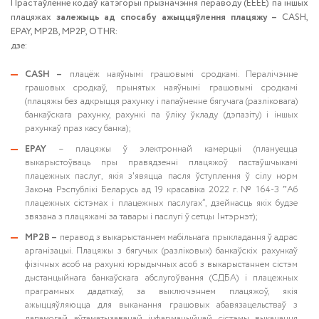
Прастаўленне кодаў катэгорыі прызначэння пераводу (ЕЕЕЕ) па іншых
плацяжах
залежыць ад спосабу ажыццяўлення плацяжу
–
CASH,
EPAY, MP2B, MP2P, OTHR:
дзе:
CASH –
плацёж наяўнымі грашовымі сродкамі. Пералічэнне
грашовых сродкаў, прынятых наяўнымі грашовымі сродкамі
(плацяжы без адкрыцця рахунку і папаўненне бягучага (разліковага)
банкаўскага рахунку, рахункі па ўліку ўкладу (дэпазіту) і іншых
рахункаў праз касу банка);
EPAY
– плацяжы ў электроннай камерцыі (плануецца
выкарыстоўваць пры правядзенні плацяжоў пастаўшчыкамі
плацежных паслуг, якія з'явяцца пасля ўступлення ў сілу норм
Закона Рэспублікі Беларусь ад 19 красавіка 2022 г. № 164-З ˮАб
плацежных сістэмах і плацежных паслугах”, дзейнасць якіх будзе
звязана з плацяжамі за тавары і паслугі ў сетцы Інтэрнэт);
MP2B –
перавод з выкарыстаннем мабільнага прыкладання ў адрас
арганізацыі. Плацяжы з бягучых (разліковых) банкаўскіх рахункаў
фізічных асоб на рахункі юрыдычных асоб з выкарыстаннем сістэм
дыстанцыйнага банкаўскага абслугоўвання (СДБА) і плацежных
праграмных дадаткаў, за выключэннем плацяжоў, якія
ажыццяўляюцца для выканання грашовых абавязацельстваў з
дапамогай аўтаматызаванай інфармацыйнай сістэмы выканання