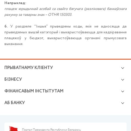
Напрыклад:
плацеж юрыдычнай асобай са свайго бягучага (разліковага) банкаўскага
рахунку за таварны знак – OTHR 150303.
6.
У раздзеле ˮІншыя“ прыведзены коды, якія не адносяцца да
прыведзеных вышэй катэгорый і выкарыстоўваюцца для кадзіравання
плацяжоў у бюджэт, выкарыстоўваюцца органамі прымусовага
выканання.
ПРЫВАТНАМУ КЛІЕНТУ
Крэдыты
БІЗНЕСУ
Валютна-абменныя аперацыі
Мікра і малому бізнэсу
Зберажэнні і інвестыцыі
ФІНАНСАВЫМ ІНСТЫТУТАМ
Разлікова-касавае абслугоўванне
Прэміяльнае абслугоўванне
Аперацыі на фінансавых рынках
Размяшчэнне сродкаў
Магчымасці картак
АБ БАНКУ
Адкрыццё і вядзенне карэспандэнцкіх рахункаў
Фінансаванне бізнесу
Анлайн-сэрвісы
Раскрыццё інфармацыі
Здзелкі на рынках капіталу
Валютна-абменныя аперацыі
Прэс-цэнтр
Дакументарныя аперацыі
Буйному і найбуйнейшаму бізнэсу
Фінансавая бяспека
Банкнотныя аперацыі
Разлікова-касавае абслугоўванне
Фінансавая пісьменнасць
Портал Президента Республики Беларусь