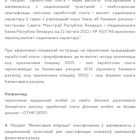
3.
Раздзел ˮЗаработная плата і іншыя выплаты“ класіфікаваны ў
адпаведнасці з нацыянальнай практыкай і неабходнасцю
ідэнтыфікацыі залічэння заработнай платы і выплат сацыяльнага
характару ў сувязі з рэалізацыяй норм Указа аб базавым рахунку і
пастановы Савета Міністраў Рэспублікі Беларусь і Нацыянальнага
банка Рэспублікі Беларусь ад 22 лютага 2022 г. № 93/3 "Аб вызначэнні
пераліку выплат сацыяльнага характару".
Пры афармленні плацежнай інструкцыі на пералічэнне працадаўцам
заработнай платы і прыраўнаваных да яе выплат могуць прымяняцца
код прызначэння плацяжу 30101 – калі заработная плата
пералічваецца на балансавы рахунак 3034 (прыкмета базавага
рахунку), код прызначэння плацяжу 30102 – пры ўказанні іншага
балансавага рахунку.
Напрыклад:
пералічэнне юрыдычнай асобай са свайго бягучага (разліковага)
банкаўскага рахунку заработнай платы фізічным асобам на базавы
рахунак – OTHR 130101;
4.
Раздзел "Фінансавыя аперацыі" класіфікаваны ў адпаведнасці з
нацыянальнай практыкай для ідэнтыфікацыі плацяжоў удзельнікаў
фінансавага рынку.