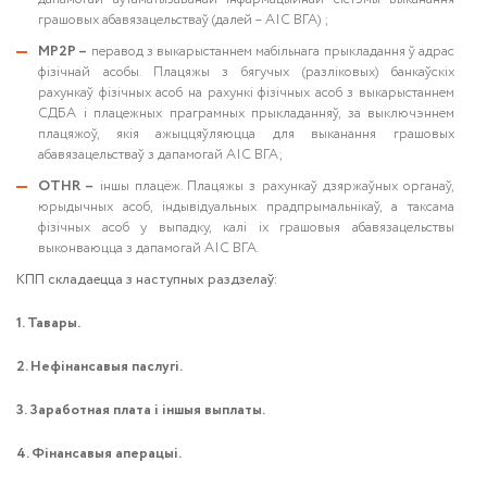
грашовых абавязацельстваў (далей – АІС ВГА) ;
MP2P –
перавод з выкарыстаннем мабільнага прыкладання ў адрас
фізічнай асобы. Плацяжы з бягучых (разліковых) банкаўскіх
рахункаў фізічных асоб на рахункі фізічных асоб з выкарыстаннем
СДБА і плацежных праграмных прыкладанняў, за выключэннем
плацяжоў, якія ажыццяўляюцца для выканання грашовых
абавязацельстваў з дапамогай АІС ВГА;
OTHR –
іншы плацёж. Плацяжы з рахункаў дзяржаўных органаў,
юрыдычных асоб, індывідуальных прадпрымальнікаў, а таксама
фізічных асоб у выпадку, калі іх грашовыя абавязацельствы
выконваюцца з дапамогай АІС ВГА.
КПП складаецца з наступных раздзелаў:
1. Тавары.
2. Нефінансавыя паслугі.
3. Заработная плата і іншыя выплаты.
4. Фінансавыя аперацыі.