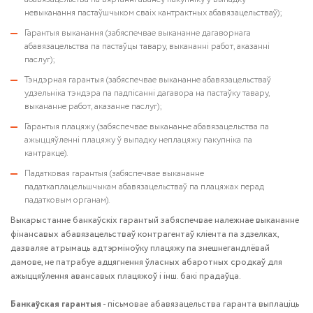
невыканання пастаўшчыком сваіх кантрактных абавязацельстваў);
Гарантыя выканання (забяспечвае выкананне дагаворнага
абавязацельства па пастаўцы тавару, выкананні работ, аказанні
паслуг);
Тэндэрная гарантыя (забяспечвае выкананне абавязацельстваў
удзельніка тэндэра па падпісанні дагавора на пастаўку тавару,
выкананне работ, аказанне паслуг);
Гарантыя плацяжу (забяспечвае выкананне абавязацельства па
ажыццяўленні плацяжу ў выпадку неплацяжу пакупніка па
кантракце).
Падатковая гарантыя (забяспечвае выкананне
падаткаплацельшчыкам абавязацельстваў па плацяжах перад
падатковым органам).
Выкарыстанне банкаўскіх гарантый забяспечвае належнае выкананне
фінансавых абавязацельстваў контрагентаў кліента па здзелках,
дазваляе атрымаць адтэрміноўку плацяжу па знешнегандлёвай
дамове, не патрабуе адцягнення ўласных абаротных сродкаў для
ажыццяўлення авансавых плацяжоў і інш. бакі прадаўца.
Банкаўская гарантыя
- пісьмовае абавязацельства гаранта выплаціць