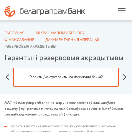
ГАЛОЎНАЯ
МIКРА I МАЛОМУ БIЗНЭСУ
ФІНАНСАВАННЕ
ДАКУМЕНТАРНЫЯ АПЕРАЦЫІ
РЭЗЕРВОВЫЯ АКРЭДЫТЫВЫ
Гарантыі і рэзервовыя акрэдытывы
Гарантыі/контргарантыі па даручэнні банкаў
ААТ «Белаграпрамбанк» па даручэнню кліентаў ажыццяўляе
выдачу ўнутраных i міжнародных банкаўскіх гарантый, найбольш
распаўсюджанымі сярод якіх з'яўляюцца:
Гарантыя вяртання авансавага плацяжу (забяспечвае выкананне
абавязацельства па вяртанні авансу пакупніку ў выпадку