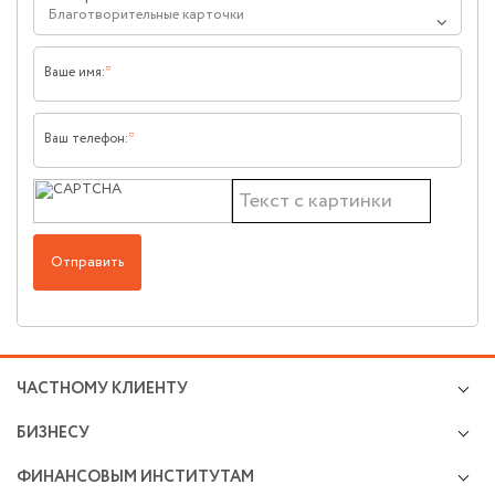
Благотворительные карточки
Ваше имя:
Ваш телефон:
Отправить
ЧАСТНОМУ КЛИЕНТУ
Кредиты
БИЗНЕСУ
Валютно-обменные операции
Микро и малому бизнесу
Cбережения и инвестиции
ФИНАНСОВЫМ ИНСТИТУТАМ
Расчетно-кассовое обслуживание
Премиальное обслуживание