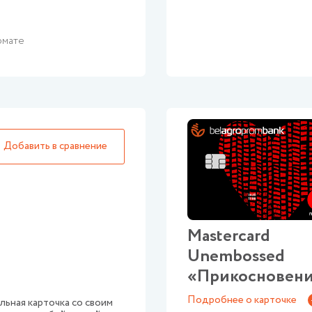
рмате
Mastercard
Unembossed
«Прикосновен
Подробнее о карточке
льная карточка со своим