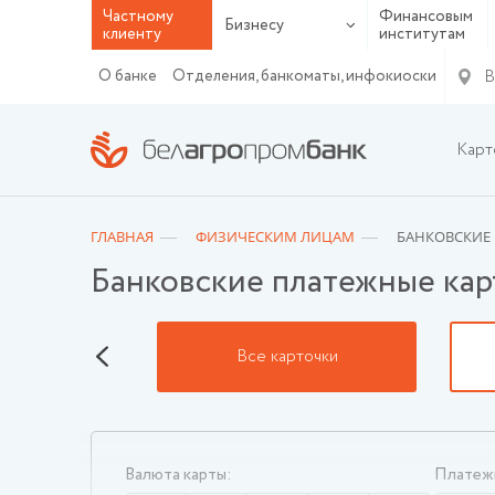
Частному
Финансовым
Бизнесу
клиенту
институтам
В
О банке
Отделения, банкоматы, инфокиоски
Карт
ГЛАВНАЯ
ФИЗИЧЕСКИМ ЛИЦАМ
БАНКОВСКИЕ
Банковские платежные кар
нформация
Все карточки
Валюта карты:
Платежн