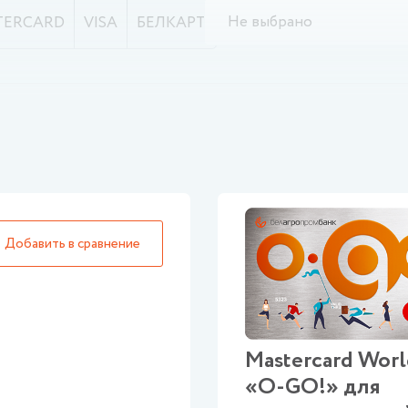
Не выбрано
TERCARD
VISA
БЕЛКАРТ
Mastercard Wor
«О-GO!» для