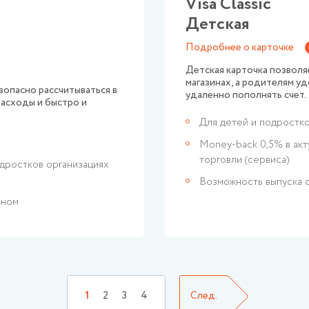
Visa Classic
Детская
Подробнее о карточке
Детская карточка позволя
магазинах, а родителям у
зопасно рассчитываться в
удаленно пополнять счет.
расходы и быстро и
Для детей и подростко
Money-back 0,5% в акт
торговли (сервиса)
одростков организациях
Возможность выпуска 
йном
1
2
3
4
След.