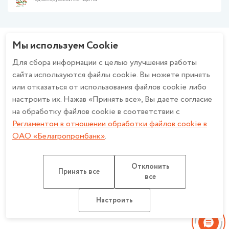
Работа в банке
Финансирование бизнеса
Политика ОАО «Белагропромбанк» в отношении обработки
Валютно-обменные операции
персональных данных
Зарплатный проект
Политика в отношении обработки персональных данных при
Мы используем Cookie
Эквайринг
использовании системы охранного телевидения в ОАО
Будьте в курсе - вступайте в группу!
Cash-Pooling
«Белагропромбанк»
Для сбора информации с целью улучшения работы
Факторинг
Описание и настройка файлов cookie
сайта используются файлы cookie. Вы можете принять
Банкострахование
Регламент в отношении обработки файлов cookie в ОАО
или отказаться от использования файлов cookie либо
Дистанционное банковское обслуживание
«Белагропромбанк»
настроить их. Нажав «Принять все», Вы даете согласие
Работа с обращениями
Счет эскроу
Политика конфиденциальности для мобильных приложений ОАО
на обработку файлов cookie в соответствии с
«Белагропромбанк»
Регламентом в отношении обработки файлов cookie в
ОАО «Белагропромбанк»
.
ОАО «Белагропромбанк». Лицензия на осуществление банковской
Отклонить
деятельности
НБ РБ от 27.03.2026 №2. УНП 100693551
Принять все
все
Разработка сайта: Медиа Лайн
Карта сайта
Настроить
Настроить обработку Cookie