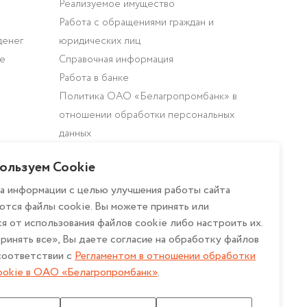
Реализуемое имущество
Работа с обращениями граждан и
денег
юридических лиц
ие
Справочная информация
Работа в банке
Политика ОАО «Белагропромбанк» в
отношении обработки персональных
данных
Политика в отношении обработки
ользуем Cookie
персональных данных при
использовании системы охранного
а информации с целью улучшения работы сайта
ются файлы cookie. Вы можете принять или
телевидения в ОАО
я от использования файлов cookie либо настроить их.
«Белагропромбанк»
ринять все», Вы даете согласие на обработку файлов
Описание и настройка файлов cookie
 соответствии с
Регламентом в отношении обработки
Регламент в отношении обработки
ookie в ОАО «Белагропромбанк»
.
файлов cookie в ОАО
«Белагропромбанк»