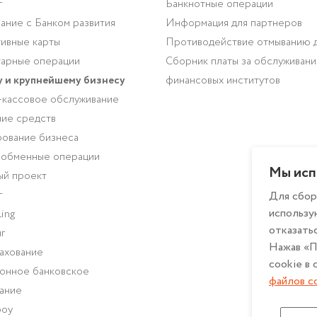
г
Банкнотные операции
ание с Банком развития
Информация для партнеров
ивные карты
Противодействие отмыванию 
арные операции
Сборник платы за обслуживан
 и крупнейшему бизнесу
финансовых институтов
-кассовое обслуживание
ие средств
ование бизнеса
-обменные операции
Мы исп
ый проект
г
Для сбор
использу
ing
отказатьс
г
Нажав «П
ахование
cookie в
онное банковское
файлов c
ание
роу