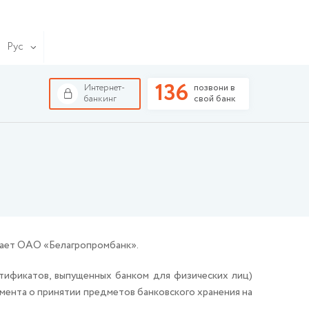
Рус
136
Интернет-
позвони в
банкинг
свой банк
агает ОАО «Белагропромбанк».
ртификатов, выпущенных банком для физических лиц)
умента о принятии предметов банковского хранения на