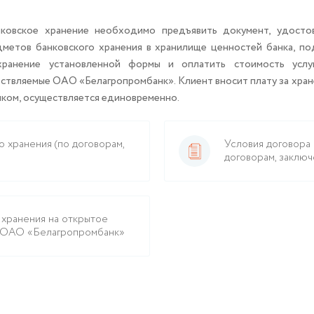
нковское хранение необходимо предъявить документ, удосто
едметов банковского хранения в хранилище ценностей банка, п
хранение установленной формы и оплатить стоимость услу
ествляемые ОАО «Белагропромбанк». Клиент вносит плату за хран
нком, осуществляется единовременно.
о хранения (по договорам,
Условия договора 
договорам, заключ
 хранения на открытое
и ОАО «Белагропромбанк»