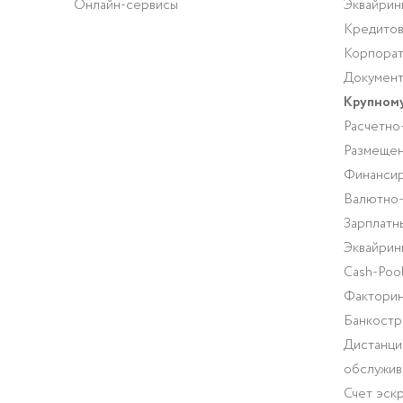
Онлайн-сервисы
Эквайрин
Кредитов
Корпорат
Документ
Крупному
Расчетно
Размещен
Финансир
Валютно
Зарплатн
Эквайрин
Cash-Pool
Факторин
Банкостр
Дистанци
обслужив
Счет эск