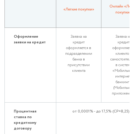
Онлайн «Легк
«Легкие покупки»
покупки»
Оформление
Заявка на
Заявка на
заявки на кредит
кредит
кредит
оформляется в
оформляетс
подразделении
клиентом
банка в
самостоятель
присутствии
в системе
клиента
«Мобильны
интернет-
банкинг»
(Мобильном
приложении
Процентная
от 0,0001% - до 17,5% (СР+8,25)
ставка по
кредитному
договору