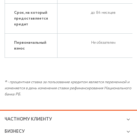
Срок, на который
до 84 месяцев
предоставляется
кредит
Первоначальный
Не обязателен
взнос
*
- процентная ставка за пользование кредитом является переменной и
изменяется в день изменения ставки рефинансирования Национального
банка РБ.
ЧАСТНОМУ КЛИЕНТУ
Кредиты
БИЗНЕСУ
Валютно-обменные операции