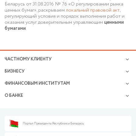
Беларусь от 31.08.2016 № 76 «О регулировании рынка
ценных бумаг», раскрываем
локальный правовой акт
,
регулирующий условия и порядок выполнения работ и
оказания услуг доверительным управляющим
ценными
бумагами
.
ЧАСТНОМУ КЛИЕНТУ
Кредиты
БИЗНЕСУ
Валютно-обменные операции
Микро и малому бизнесу
Cбережения и инвестиции
ФИНАНСОВЫМ ИНСТИТУТАМ
Расчетно-кассовое обслуживание
Премиальное обслуживание
Операции на финансовых рынках
Размещение средств
Возможности карточек
О БАНКЕ
Открытие и ведение корреспондентских счетов
Финансирование бизнеса
Онлайн-сервисы
Раскрытие информации
Сделки на рынках капитала
Валютно-обменные операции
Пресс-центр
Документарные операции
Эквайринг
Финансовая безопасность
Банкнотные операции
Кредитование с Банком развития
Финансовая грамотность
Портал Президента Республики Беларусь
Информация для партнеров
Корпоративные карты
Закупки
Противодействие отмыванию денег
Документарные операции