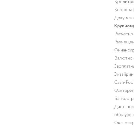
Кредитов
Корпорат
Документ
Крупному
Расчетно
Размещен
Финансир
Валютно
Зарплатн
Эквайрин
Cash-Pool
Факторин
Банкостр
Дистанци
обслужив
Счет эск