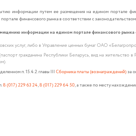
ытию информации путем ее размещения на едином портале фин
 портале финансового рынка в соответствии с законодательством
азмещению информации на едином портале финансового рынка
овских услуг, либо в Управление ценных бумаг ОАО «Белагропр
(паспорт гражданина Республики Беларусь, вид на жительство в
м).
еленном п. 15.4.2. главы III
Сборника платы (вознаграждений)
за о
л.
8 (017) 229 63 24
,
8 (017) 229 64 50
, а также по месту нахождени