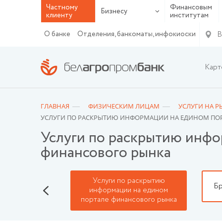
Частному
Финансовым
Бизнесу
клиенту
институтам
В
О банке
Отделения, банкоматы, инфокиоски
Карт
ГЛАВНАЯ
ФИЗИЧЕСКИМ ЛИЦАМ
УСЛУГИ НА Р
УСЛУГИ ПО РАСКРЫТИЮ ИНФОРМАЦИИ НА ЕДИНОМ ПО
Услуги по раскрытию инфо
финансового рынка
Услуги по раскрытию
ия сделок
Бр
информации на едином
портале финансового рынка