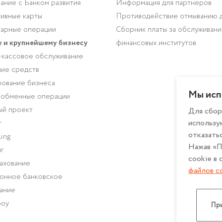
ание с Банком развития
Информация для партнеров
ивные карты
Противодействие отмыванию 
арные операции
Сборник платы за обслуживан
 и крупнейшему бизнесу
финансовых институтов
-кассовое обслуживание
ие средств
ование бизнеса
Мы исп
-обменные операции
ый проект
Для сбор
использу
г
отказатьс
ing
Нажав «П
г
cookie в
ахование
файлов c
онное банковское
ание
роу
При