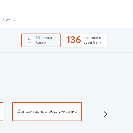
Рус
136
Интернет-
позвони в
банкинг
свой банк
Депозитарное обслуживание
Регистрация 