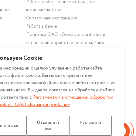
Работа с обращениями граждан и
денег
юридических лиц
ие
Справочная информация
Работа в банке
Политика ОАО «Белагропромбанк» в
отношении обработки персональных
данных
ользуем Cookie
Политика в отношении обработки
персональных данных при
а информации с целью улучшения работы сайта
ются файлы cookie. Вы можете принять или
использовании системы охранного
я от использования файлов cookie либо настроить их.
телевидения в ОАО
ринять все», Вы даете согласие на обработку файлов
«Белагропромбанк»
 соответствии с
Регламентом в отношении обработки
Описание и настройка файлов cookie
ookie в ОАО «Белагропромбанк»
.
Регламент в отношении обработки
файлов cookie в ОАО
Отклонить
Настроить
«Белагропромбанк»
нять все
все
Политика конфиденциальности для