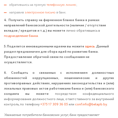
обратившись на прямую
телефонную линию
;
направив
электронное письмо
в банк.
4. Получить справку на фирменном бланке банка в рамках
направлений банковской деятельности (наличие / отсутствие
вкладов / кредитов и т.д.)
вы можете
лично обратившись в
подразделение банка
.
5. Поделится инновационными идеями вы можите
здесь
. Данный
раздел предназначен для сбора идей по развитию банка.
Предоставление обратной связи по сообщениям не
осуществляется.
6.
Сообщить о связанных с исполнением должностных
обязанностей коррупционных, мошеннических и других
противоправных действиях, нарушениях законодательства и (или)
локальных правовых актов работниками банка и (или) банковского
холдинга вы можете
посредством конфиденциального
информирования должностного лица, ответственного за внутренний
контроль, по телефону
+375 17 309 36 05
или
conf.info@belapb.by
.
Уважаемые потребители банковских услуг, банк предоставляет