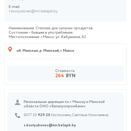
E-mail:
s.kostyukovec@mn.belapb.by
Наименование: Стеллаж для сыпучих продуктов.
Состояние – бывшее в употреблении.
Местоположение: г.Минск. ул. Бабушкина, 62
об. Минская
,
р. Минский
,
г. Минск
Стоимость:
264
BYN
Региональная дирекция по г. Минску и Минской
области ОАО «Белагропромбанк»:
8017 30
929 20
Костюковец Светлана Николаевна
s.kostyukovec@mn.belapb.by