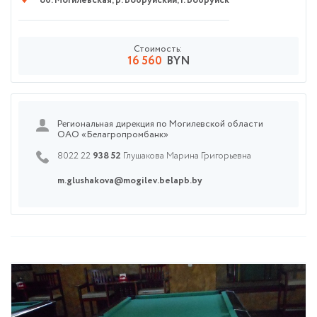
об. Могилевская
,
р. Бобруйский
,
г. Бобруйск
Стоимость:
16 560
BYN
Региональная дирекция по Могилевской области
ОАО «Белагропромбанк»
8022 22
938 52
Глушакова Марина Григорьевна
m.glushakova@mogilev.belapb.by