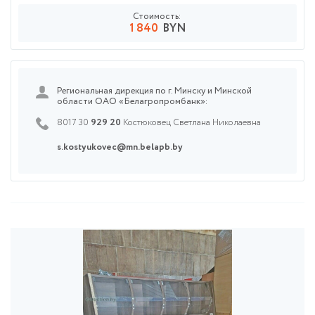
Стоимость:
1 840
BYN
Региональная дирекция по г. Минску и Минской
области ОАО «Белагропромбанк»:
8017 30
929 20
Костюковец Светлана Николаевна
s.kostyukovec@mn.belapb.by