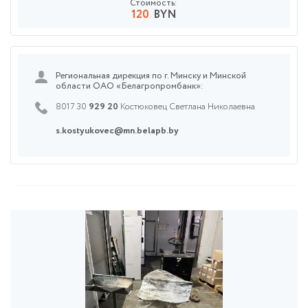
Стоимость:
120
BYN
Региональная дирекция по г. Минску и Минской
области ОАО «Белагропромбанк»:
8017 30
929 20
Костюковец Светлана Николаевна
s.kostyukovec@mn.belapb.by