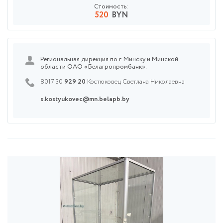
Стоимость:
520
BYN
Региональная дирекция по г. Минску и Минской
области ОАО «Белагропромбанк»:
8017 30
929 20
Костюковец Светлана Николаевна
s.kostyukovec@mn.belapb.by