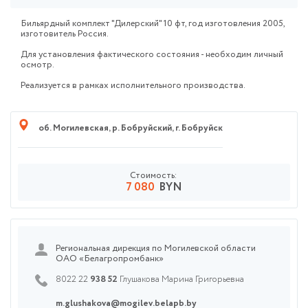
Бильярдный комплект "Дилерский" 10 фт, год изготовления 2005,
изготовитель Россия.
Для установления фактического состояния - необходим личный
осмотр.
Реализуется в рамках исполнительного производства.
об. Могилевская
,
р. Бобруйский
,
г. Бобруйск
Стоимость:
7 080
BYN
Региональная дирекция по Могилевской области
ОАО «Белагропромбанк»
8022 22
938 52
Глушакова Марина Григорьевна
m.glushakova@mogilev.belapb.by