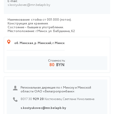
E-mail:
s.kostyukovec@mn.belapb.by
Наименование: стойка ст 001.000 (лоток).
Конструкция для хранения.
Состояние – бывшее в употреблении.
Местоположение: г.Минск. ул. Бабушкина, 62
об. Минская
,
р. Минский
,
г. Минск
Стоимость:
80
BYN
Региональная дирекция по г. Минску и Минской
области ОАО «Белагропромбанк»:
8017 30
929 20
Костюковец Светлана Николаевна
s.kostyukovec@mn.belapb.by