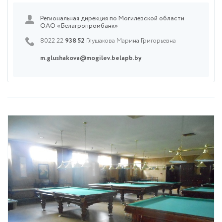
Региональная дирекция по Могилевской области
ОАО «Белагропромбанк»
8022 22
938 52
Глушакова Марина Григорьевна
m.glushakova@mogilev.belapb.by