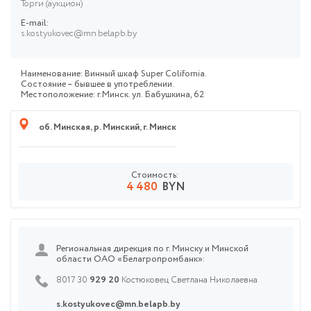
Торги (аукцион)
E-mail:
s.kostyukovec@mn.belapb.by
Наименование: Винный шкаф Super Colifornia.
Состояние – бывшее в употреблении.
Местоположение: г.Минск. ул. Бабушкина, 62
об. Минская
,
р. Минский
,
г. Минск
Стоимость:
4 480
BYN
Региональная дирекция по г. Минску и Минской
области ОАО «Белагропромбанк»:
8017 30
929 20
Костюковец Светлана Николаевна
s.kostyukovec@mn.belapb.by