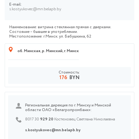
E-mail:
s.kostyukovec@mn.belapb.by
Наименование: витрина стеклянная прямая с дверками.
Состояние – бывшее в употреблении.
Местоположение: г.Минск. ул. Бабушкина, 62
об. Минская
,
р. Минский
,
г. Минск
Стоимость:
176
BYN
Региональная дирекция по г. Минску и Минской
области ОАО «Белагропромбанк»:
8017 30
929 20
Костюковец Светлана Николаевна
s.kostyukovec@mn.belapb.by