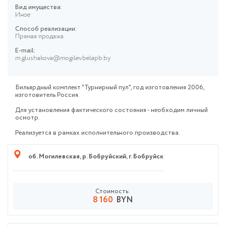
Вид имущества:
Иное
Способ реализации:
Прямая продажа
E-mail:
m.glushakova@mogilev.belapb.by
Бильярдный комплект "Турнирный пул", год изготовления 2006,
изготовитель Россия.
Для установления фактического состояния - необходим личный
осмотр.
Реализуется в рамках исполнительного производства.
об. Могилевская
,
р. Бобруйский
,
г. Бобруйск
Стоимость:
8 160
BYN