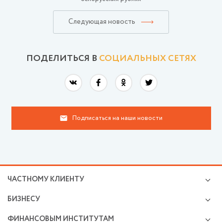
Следующая новость
ПОДЕЛИТЬСЯ В
СОЦИАЛЬНЫХ СЕТЯХ
Подписаться на наши новости
ЧАСТНОМУ КЛИЕНТУ
Кредиты
БИЗНЕСУ
Валютно-обменные операции
Микро и малому бизнесу
Cбережения и инвестиции
ФИНАНСОВЫМ ИНСТИТУТАМ