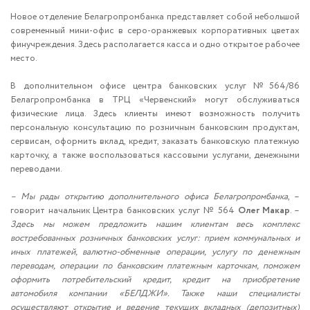
Новое отделение Белагропромбанка представляет собой небольшой
современный мини-офис в серо-оранжевых корпоративных цветах
финучреждения. Здесь располагается касса и одно открытое рабочее
место.
В дополнительном офисе центра банковских услуг №564/86
Белагропромбанка в ТРЦ «Червенский» могут обслуживаться
физические лица. Здесь клиенты имеют возможность получить
персональную консультацию по розничным банковским продуктам,
сервисам, оформить вклад, кредит, заказать банковскую платежную
карточку, а также воспользоваться кассовыми услугами, денежными
переводами.
– Мы рады открытию дополнительного офиса Белагропромбанка
, –
говорит начальник Центра банковских услуг № 564
Олег Макар
. –
Здесь мы можем предложить нашим клиентам весь комплекс
востребованных розничных банковских услуг: прием коммунальных и
иных платежей, валютно-обменные операции, услугу по денежным
переводам, операции по банковским платежным карточкам, поможем
оформить потребительский кредит, кредит на приобретение
автомобиля компании «БЕЛДЖИ». Также наши специалисты
осуществляют открытие и ведение текущих вкладных (депозитных)