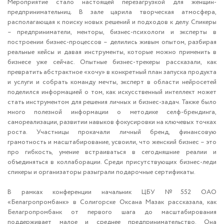
Мероприятие стало настоящей перезагрузкой для женщин-
предпринимательниц. В зале царила творческая атмосфера,
располагающая к поиску новых решений и подходов к делу. Спикеры
– предприниматели, менторы, бизнес-психологи и эксперты в
построении бизнес-процессов – делились живым опытом, разбирая
реальные кейсы и давая инструменты, которые можно применить в
бизнесе уже сейчас. Опытные бизнес-трекеры рассказали, как
превратить абстрактное «хочу» в конкретный план запуска продукта
и услуги и собрать команду мечты, эксперт в области нейросетей
поделился информацией о том, как искусственный интеллект может
стать инструментом для решения личных и бизнес-задач. Также было
много полезной информации о методике селф-брендинга,
самореализации, развитии навыков фокусировки на ключевых точках
роста. Участницы прокачали личный бренд, финансовую
грамотность и масштабирование, усвоили, что женский бизнес – это
про гибкость, умение встраиваться в сегодняшние реалии и
объединяться в коллаборации. Среди присутствующих бизнес-леди
спикеры и организаторы разыграли подарочные сертификаты.
В рамках конференции начальник ЦБУ №552 ОАО
«Белагропромбанк» в Солигорске Оксана Мазак рассказала, как
Белагропромбанк от первого шага до масштабирования
поддерживает малое и среднее предпринимательство. Она