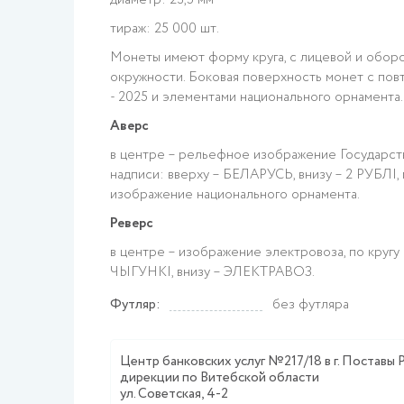
диаметр: 23,5 мм
тираж: 25 000 шт.
Монеты имеют форму круга, с лицевой и оборо
окружности. Боковая поверхность монет с по
- 2025 и элементами национального орнамента.
Аверс
в центре – рельефное изображение Государств
надписи: вверху – БЕЛАРУСЬ, внизу – 2 РУБЛI,
изображение национального орнамента.
Реверс
в центре – изображение электровоза, по кру
ЧЫГУНКІ, внизу – ЭЛЕКТРАВОЗ.
Футляр:
без футляра
Центр банковских услуг №217/18 в г. Поставы
дирекции по Витебской области
ул. Советская, 4-2