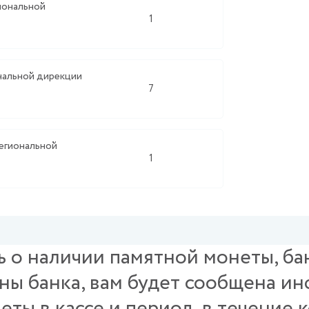
гиональной
1
ональной дирекции
7
Региональной
1
 о наличии памятной монеты, бан
ны банка, вам будет сообщена и
ты в кассе и период, в течение 