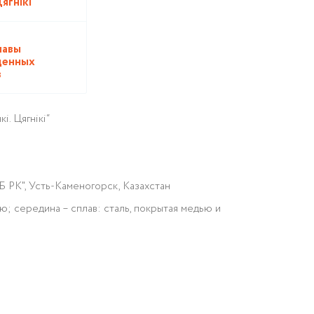
ягнiкi
лавы
ценных
в
і. Цягнікі“
 РК", Усть-Каменогорск, Казахстан
ью; середина – сплав: сталь, покрытая медью и