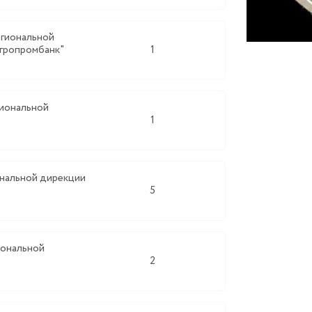
егиональной
гропромбанк"
1
гиональной
1
ональной дирекции
5
иональной
2