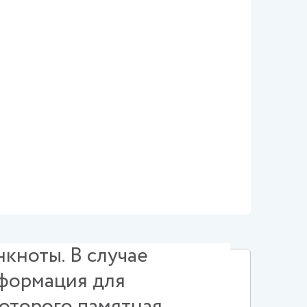
кноты. В случае
нформация для
которого памятная