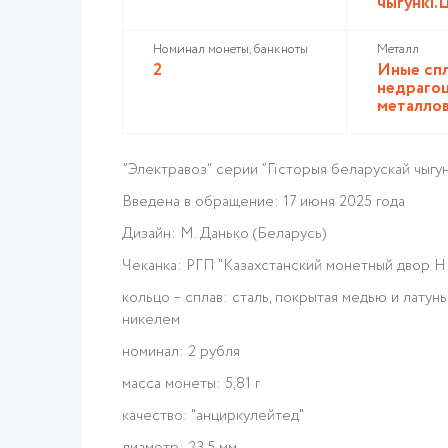
чыгункi.Ц
Номинал монеты, банкноты
Металл
2
Иные сп
недраго
металло
”Электравоз“ серии ”Гісторыя беларускай чыгунк
Введена в обращение: 17 июня 2025 года
Дизайн: М. Данько (Беларусь)
Чеканка: РГП "Казахстанский монетный двор НБ
кольцо – сплав: сталь, покрытая медью и латун
никелем
номинал: 2 рубля
масса монеты: 5,81 г
качество: "анциркулейтед"