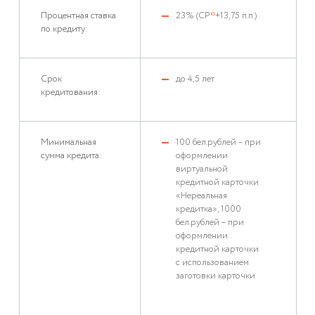
Процентная ставка
23% (СР
*
+13,75 п.п.)
по кредиту:
Срок
до 4,5 лет
кредитования:
Минимальная
100 бел.рублей – при
сумма кредита:
оформлении
виртуальной
кредитной карточки
«Нереальная
кредитка», 1000
бел.рублей – при
оформлении
кредитной карточки
с использованием
заготовки карточки