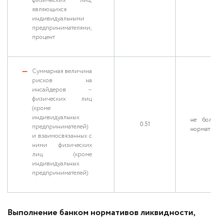
физических лиц,
являющихся
индивидуальными
предпринимателями,
процент
Cуммарная величина
рисков на
инсайдеров –
физических лиц
(кроме
индивидуальных
не боле
0.51
предпринимателей)
нормативн
и взаимосвязанных с
ними физических
лиц (кроме
индивидуальных
предпринимателей)
Выполнение банком нормативов ликвидности,