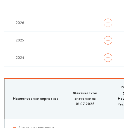
2026
2025
2024
Раз
ус
Фактическое
Наименование норматива
значение на
Нацо
01.07.2026
Респу
Суммарная величина