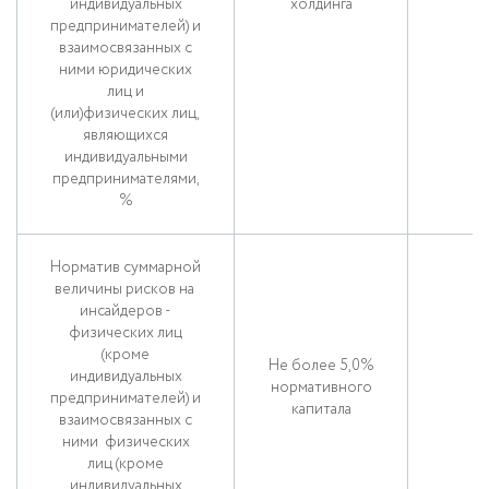
индивидуальных
холдинга
предпринимателей) и
взаимосвязанных с
ними юридических
лиц и
(или)физических лиц,
являющихся
индивидуальными
предпринимателями,
%
Норматив суммарной
величины рисков на
инсайдеров -
физических лиц
(кроме
Не более 5,0%
индивидуальных
нормативного
предпринимателей) и
капитала
взаимосвязанных с
ними физических
лиц (кроме
индивидуальных