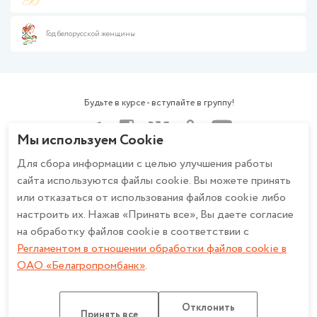
Работа с обращениями граждан и юридических лиц
Расчетно-кассовое обслуживание
Справочная информация
Размещение средств
Год белорусской женщины
Работа в банке
Финансирование бизнеса
Политика ОАО «Белагропромбанк» в отношении обработки
Валютно-обменные операции
персональных данных
Зарплатный проект
Политика в отношении обработки персональных данных при
Эквайринг
использовании системы охранного телевидения в ОАО
Будьте в курсе - вступайте в группу!
Cash-Pooling
«Белагропромбанк»
Факторинг
Описание и настройка файлов cookie
Мы используем Cookie
Банкострахование
Регламент в отношении обработки файлов cookie в ОАО
Дистанционное банковское обслуживание
Для сбора информации с целью улучшения работы
«Белагропромбанк»
Работа с обращениями
Счет эскроу
сайта используются файлы cookie. Вы можете принять
Политика конфиденциальности для мобильных приложений ОАО
или отказаться от использования файлов cookie либо
«Белагропромбанк»
настроить их. Нажав «Принять все», Вы даете согласие
на обработку файлов cookie в соответствии с
Регламентом в отношении обработки файлов cookie в
ОАО «Белагропромбанк». Лицензия на осуществление банковской
ОАО «Белагропромбанк»
.
деятельности
НБ РБ от 27.03.2026 №2. УНП 100693551
Разработка сайта: Медиа Лайн
Отклонить
Карта сайта
Принять все