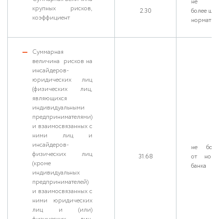
не
крупных рисков,
2.30
более ше
коэффициент
нормативн
Cуммарная
величина рисков на
инсайдеров-
юридических лиц
(физических лиц,
являющихся
индивидуальными
предпринимателями)
и взаимосвязанных с
ними лиц и
инсайдеров-
не бол
физических лиц
31.68
от норм
(кроме
банка
индивидуальных
предпринимателей)
и взаимосвязанных с
ними юридических
лиц и (или)