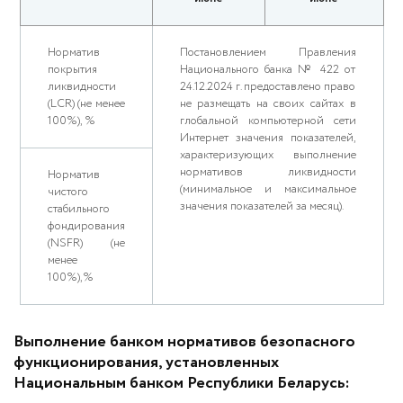
Норматив
Постановлением Правления
покрытия
Национального банка № 422 от
ликвидности
24.12.2024 г. предоставлено право
(LCR) (не менее
не размещать на своих сайтах в
100%), %
глобальной компьютерной сети
Интернет значения показателей,
характеризующих выполнение
нормативов ликвидности
Норматив
(минимальное и максимальное
чистого
значения показателей за месяц).
стабильного
фондирования
(NSFR) (не
менее
100%),%
Выполнение банком нормативов безопасного
функционирования, установленных
Национальным банком Республики Беларусь: