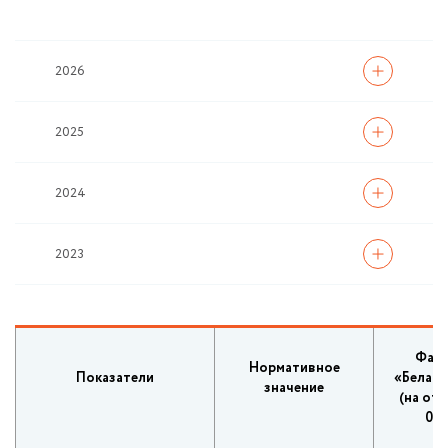
2026
2025
2024
2023
Фак
Нормативное
Показатели
«Белаг
значение
(на от
01.