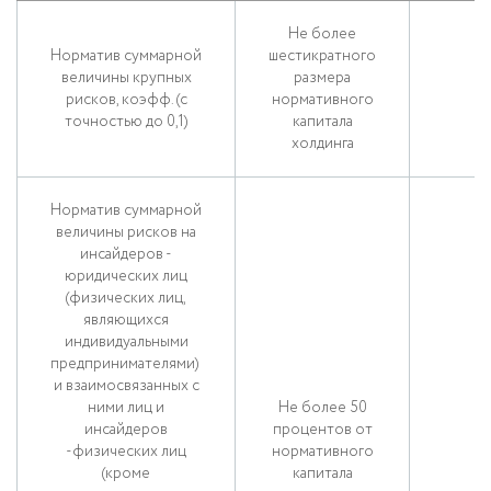
Не более
Норматив суммарной
шестикратного
величины крупных
размера
рисков, коэфф. (с
нормативного
точностью до 0,1)
капитала
холдинга
Норматив суммарной
величины рисков на
инсайдеров -
юридических лиц
(физических лиц,
являющихся
индивидуальными
предпринимателями)
и взаимосвязанных с
ними лиц и
Не более 50
инсайдеров
процентов от
-физических лиц
нормативного
(кроме
капитала