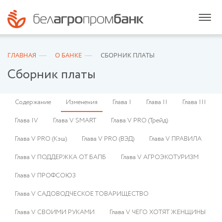
ГЛАВНАЯ
О БАНКЕ
СБОРНИК ПЛАТЫ
Сборник платы
Содержание
Изменения
Глава I
Глава II
Глава III
Глава IV
Глава V SMART
Глава V PRO (Трейд)
Глава V PRO (Кэш)
Глава V PRO (ВЭД)
Глава V ПРАВИЛА
Глава V ПОДДЕРЖКА ОТ БАПБ
Глава V АГРОЭКОТУРИЗМ
Глава V ПРОФСОЮЗ
Глава V САДОВОДЧЕСКОЕ ТОВАРИЩЕСТВО
Глава V СВОИМИ РУКАМИ
Глава V ЧЕГО ХОТЯТ ЖЕНЩИНЫ