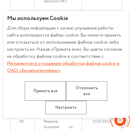
протокол №3
Мы используем Cookie
88.
Решение
01.03.2023
Комитета по
Для сбора информации с целью улучшения работы
управлению
сайта используются файлы cookie. Вы можете принять
активами и
пассивами от
или отказаться от использования файлов cookie либо
24.02.2023,
настроить их. Нажав «Принять все», Вы даете согласие
протокол №16
на обработку файлов cookie в соответствии с
Регламентом в отношении обработки файлов cookie в
ОАО «Белагропромбанк»
.
89.
Решение
18.03.2023
Комитета по
управлению
активами и
Отклонить
Принять все
пассивами от
все
25.03.2023
07.03.2023,
протокол №19
Настроить
90
Решение
23.05.2023
Комитета по