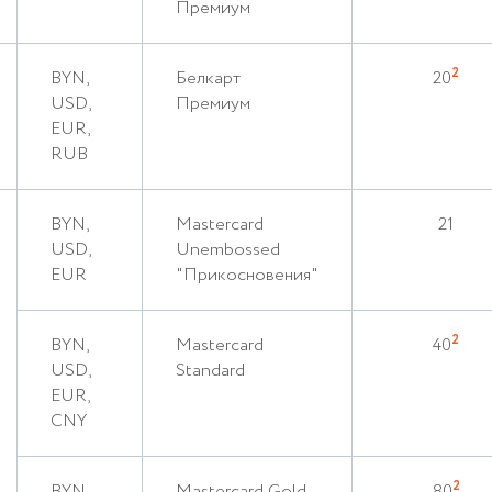
Премиум
2
BYN,
Белкарт
20
USD,
Премиум
EUR,
RUB
BYN,
Mastercard
21
USD,
Unembossed
EUR
"Прикосновения"
2
BYN,
Mastercard
40
USD,
Standard
EUR,
CNY
2
BYN,
Mastercard Gold
80