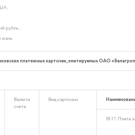
США;
ий рубль;
 юань.
ковских платежных карточек, эмитируемых ОАО «Белагро
Валюта
Вид карточки
Наименовани
счета
18.1.1. Плата