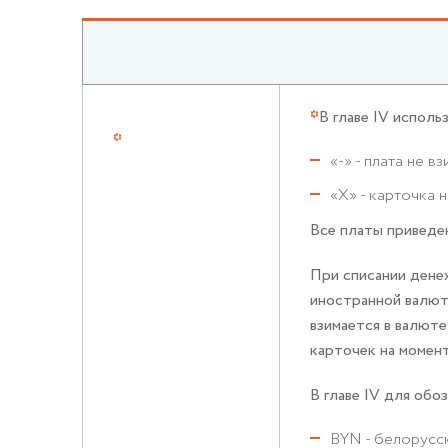
*
В главе IV испол
*
«-» - плата не в
«X» - карточка 
Все платы приведе
При списании дене
иностранной валют
взимается в валют
карточек на момент
В главе IV для об
BYN - белорусс