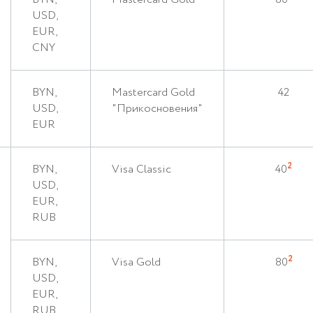
USD,
EUR,
CNY
BYN,
Mastercard Gold
42
USD,
"Прикосновения"
EUR
2
BYN,
Visa Classic
40
USD,
EUR,
RUB
2
BYN,
Visa Gold
80
USD,
EUR,
RUB