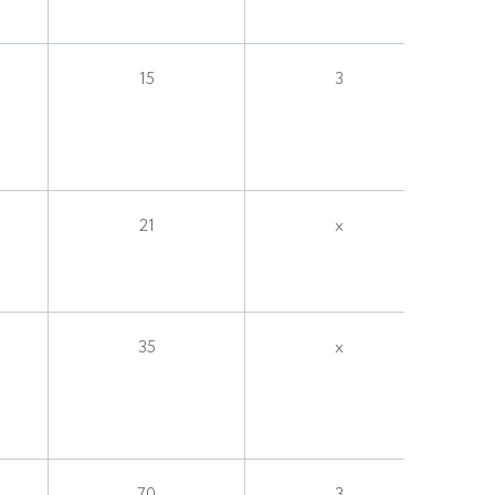
15
3
21
x
35
x
70
3