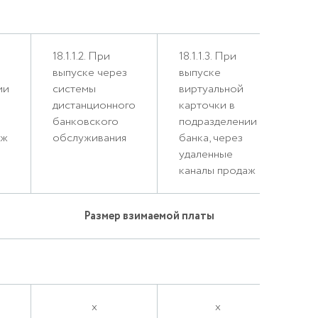
пл
18.1.1.2. При
18.1.1.3. При
выпуске через
выпуске
ии
системы
виртуальной
дистанционного
карточки в
банковского
подразделении
аж
обслуживания
банка, через
удаленные
каналы продаж
Размер взимаемой платы
x
x