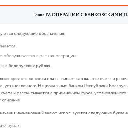
Глава IV. ОПЕРАЦИИ С БАНКОВСКИМ
ьзуются следующие обозначения:
зимается;
не обслуживается в рамках операции.
ны в белорусских рублях.
жных средств со счета плата взимается в валюте счета и рас
е, установленного Национальным банком Республики Беларусь 
е счета и рассчитывается с применением курса, установленно
 списания.
означения наименований валют используются следующие буквен
кий рубль;