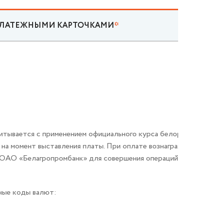
И ПЛАТЕЖНЫМИ КАРТОЧКАМИ
*
считывается с применением официального курса белорусского 
на момент выставления платы. При оплате вознаграждения с и
го ОАО «Белагропромбанк» для совершения операций с использ
ные коды валют: