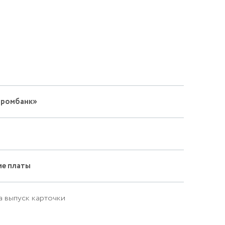
промбанк»
е платы
 за выпуск карточки
18.1
Еж
або