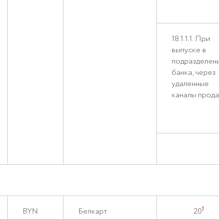
18.1.1.1. При
выпуске в
подразделен
банка, через
удаленные
каналы прод
1
BYN
Белкарт
20