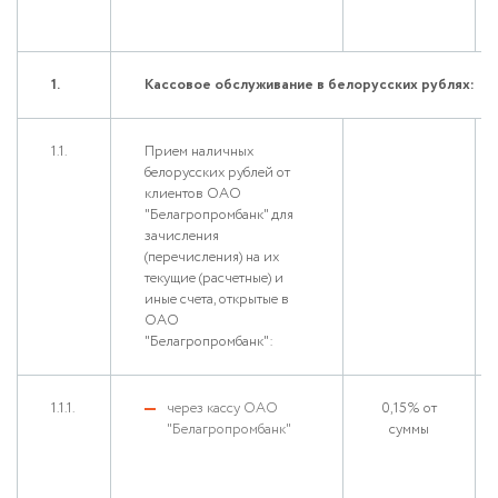
1.
Кассовое обслуживание в белорусских рублях:
1.1.
Прием наличных
белорусских рублей от
клиентов ОАО
"Белагропромбанк" для
зачисления
(перечисления) на их
текущие (расчетные) и
иные счета, открытые в
ОАО
"Белагропромбанк":
1.1.1.
через кассу ОАО
0,15% от
"Белагропромбанк"
суммы