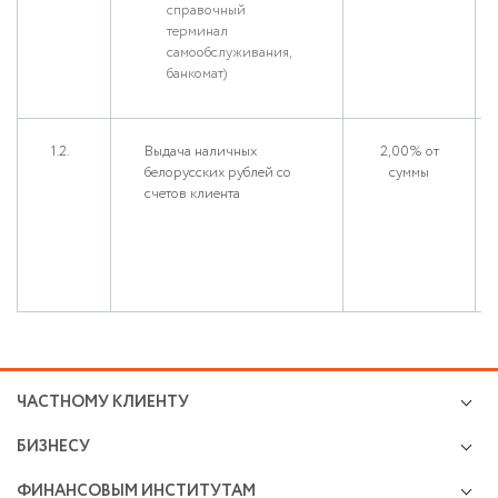
справочный
терминал
самообслуживания,
банкомат)
1.2.
Выдача наличных
2,00% от
белорусских рублей со
суммы
счетов клиента
ЧАСТНОМУ КЛИЕНТУ
Кредиты
БИЗНЕСУ
Валютно-обменные операции
Микро и малому бизнесу
Cбережения и инвестиции
ФИНАНСОВЫМ ИНСТИТУТАМ