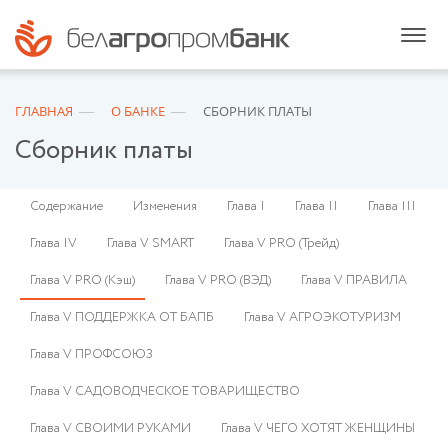
ГЛАВНАЯ
О БАНКЕ
СБОРНИК ПЛАТЫ
Сборник платы
Содержание
Изменения
Глава I
Глава II
Глава III
Глава IV
Глава V SMART
Глава V PRO (Трейд)
Глава V PRO (Кэш)
Глава V PRO (ВЭД)
Глава V ПРАВИЛА
Глава V ПОДДЕРЖКА ОТ БАПБ
Глава V АГРОЭКОТУРИЗМ
Глава V ПРОФСОЮЗ
Глава V САДОВОДЧЕСКОЕ ТОВАРИЩЕСТВО
Глава V СВОИМИ РУКАМИ
Глава V ЧЕГО ХОТЯТ ЖЕНЩИНЫ