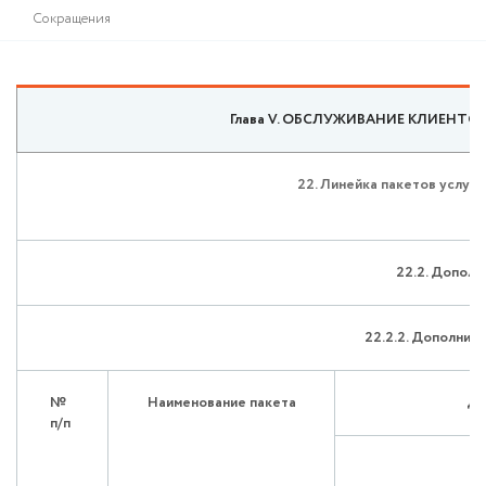
Сокращения
Глава V. ОБСЛУЖИВАНИЕ КЛИЕНТО
22. Линейка пакетов услуг
22.2. Допол
22.2.2. Дополнит
№
Наименование пакета
ДО
п/п