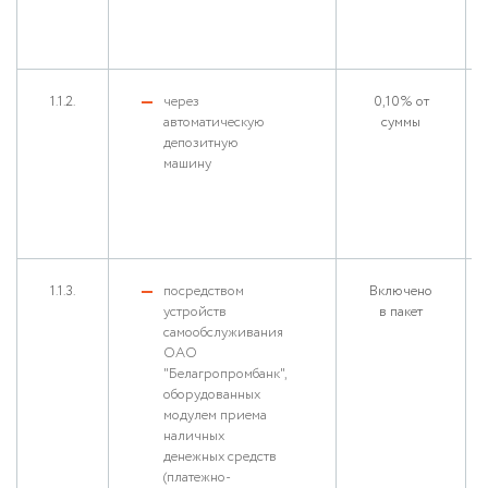
1.1.2.
через
0,10% от
автоматическую
суммы
депозитную
машину
1.1.3.
посредством
Включено
устройств
в пакет
самообслуживания
ОАО
"Белагропромбанк",
оборудованных
модулем приема
наличных
денежных средств
(платежно-